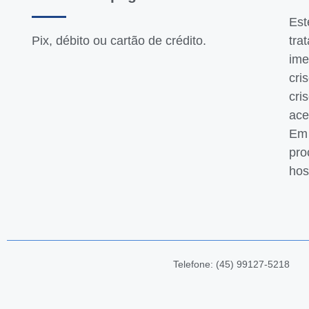
Est
Pix, débito ou cartão de crédito.
tra
ime
cri
cri
ace
Em 
pro
hos
Telefone: (45) 99127-5218