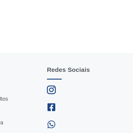
Redes Sociais
ltos
va