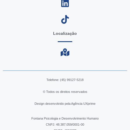
Localização
Telefone: (45) 99127-5218
© Todos os direitos reservados
Acompanhamento, agressividade, ansiedade,
autoconhecimento, bullying, casamento, conflitos
amorosos, conflitos familiares, depressão
Design desenvolvido pela Agência UXprime
estresse, filhos, homossexualidade, medos,
namoro, obsessão, orientação, orientação
Fontana Psicologia e Desenvolvimento Humano
vocacional, relacionamentos, síndrome de
burnout, terapia individual, transtornos.
CNPJ: 48.387.059/0001-00